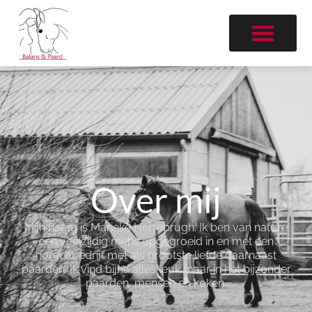
Over mij
Mijn naam is Marieke Herrebrugh. Ik ben van nature
een veelzijdig mens opgegroeid in en met een
horecabedrijf met als grootste liefde daarnaast
paarden. Ik vind bijna alles leuk maar in het bijzonder
paarden, mensen en koken.