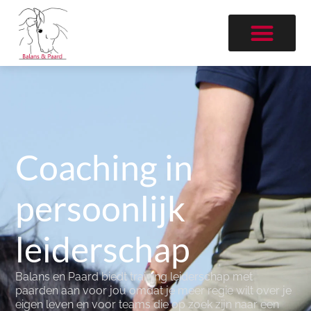
Coaching in
persoonlijk
leiderschap
Balans en Paard biedt training leiderschap met
paarden aan voor jou omdat je meer regie wilt over je
eigen leven en voor teams die op zoek zijn naar een