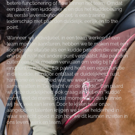
betere functionering of flow binnen het team. Omdat
een paard een kuddedier is en dus het kuddebelang
als eerste levensbehoefte ziet, is een training
leiderschap met paarden duidelijk, eerlijk en to the
point.
Wanneer wij individueel, in een team werken of een
team moeten aansturen, hebben we te maken met een
soortgelijke situatie als een kudde paarden die van het
ene punt naar het andere punt verplaatst. Alle paarden
zullen een taak moeten vervullen om veilig bij het
eindpunt te komen. Elk paard heeft een eigen functie
in de kudde, hierdoor ontstaat er duidelijkheid, rust,
harmonie en veiligheid wat we weer kunnen
samenvatten in “De kracht van de kudde” Een paard
wil deze duidelijkheid ook graag als het een “kudde”
vormt met de mens op dat moment. En dus kunnen
wij hier veel van leren. Door te kijken naar onze
aangeboren talenten krijgen we meer helderheid in
waar we echt goed in zijn hoe we dit kunnen inzetten in
ons leven, werk en team.