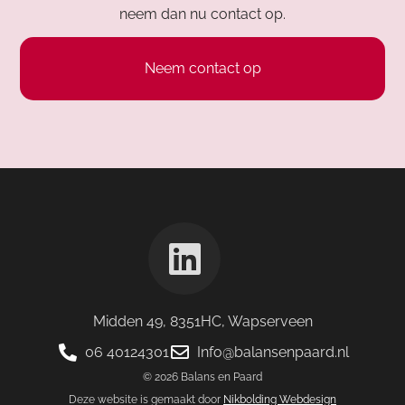
neem dan nu contact op.
Neem contact op
Midden 49, 8351HC, Wapserveen
06 40124301
Info@balansenpaard.nl
© 2026 Balans en Paard
Deze website is gemaakt door
Nikbolding Webdesign