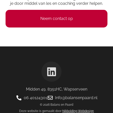
je door middel van les en coaching verder helpen.
Neem contact op
Midden 49, 8351HC, Wapserveen
06 40124301
Info@balansenpaard.nl
© 2026 Balans en Paard
Deze website is gemaakt door
Nikbolding Webdesign