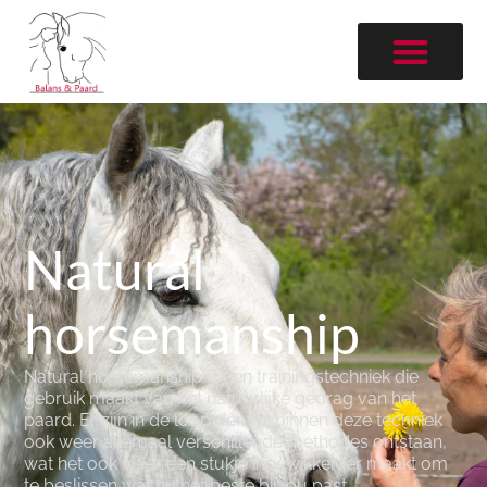
Natural
horsemanship
Natural horsemanship is een trainingstechniek die
gebruik maakt van het natuurlijke gedrag van het
paard. Er zijn in de loop der tijd binnen deze techniek
ook weer allemaal verschillende methodes ontstaan,
wat het ook weer een stukje ingewikkelder maakt om
te beslissen wat nu het beste bij jou past.