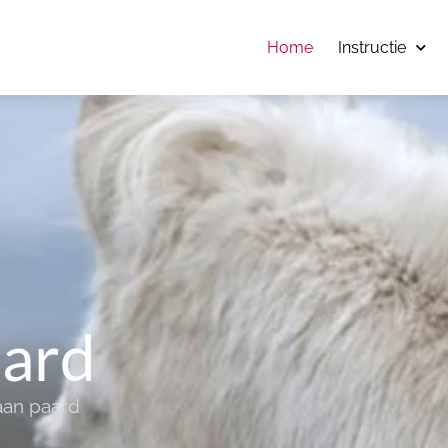
Home
Instructie
aard
 aan paard