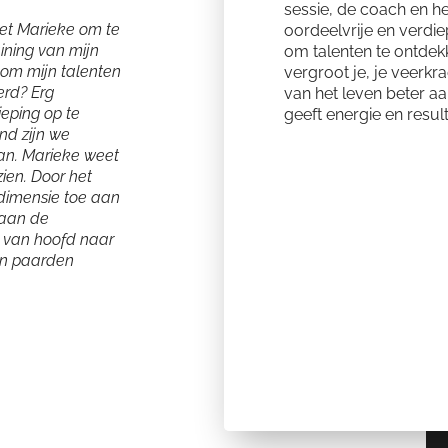
sessie, de coach en he
et Marieke om te
oordeelvrije en verdi
aining van mijn
om talenten te ontdek
om mijn talenten
vergroot je, je veerkr
erd? Erg
van het leven beter aa
eping op te
geeft energie en result
nd zijn we
an. Marieke weet
zien. Door het
dimensie toe aan
 aan de
 van hoofd naar
ijn paarden