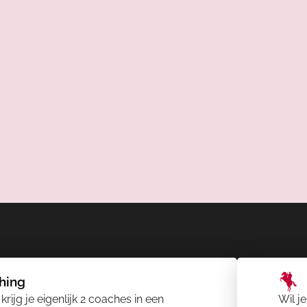
hing
ijg je eigenlijk 2 coaches in een
Wil je