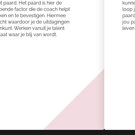
t paard. Het paard is hier de
kunne
epende factor die de coach helpt
loop 
ken en te bevestigen. Hiermee
paard
acht waardoor je de uitdagingen
jou pa
nkunt. Werken vanuit je talent
leven 
aat waar je blij van wordt.