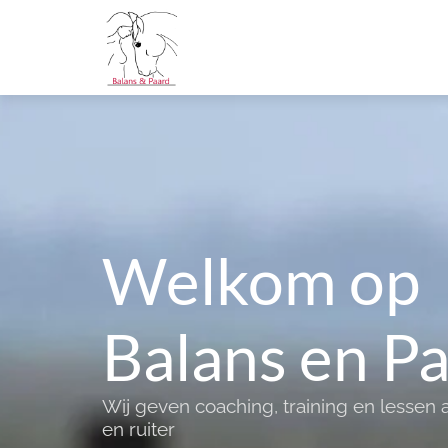
Welkom op
Balans en P
Wij geven coaching, training en lessen
en ruiter